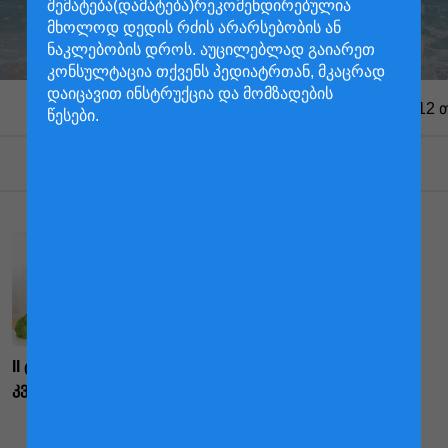
შემატება(დამატება)რეკომენდირებულია
მხოლოდ დედის რძის არარსებობის ან
ნაკლებობის დროს. აუცილებლად გაიარეთ
კონსულტაცია თქვენს პედიატრთან, მკაცრად
დაიცავით ინსტრუქცია და მომზადების
ყველა
მომავალი დედა
6-12 
წესები.
აირჩიეთ კატეგორია
II ტრიმესტრი - ჯანსაღი
III ტრიმესტრი - იცით თუ
კვება
არა,რომ...